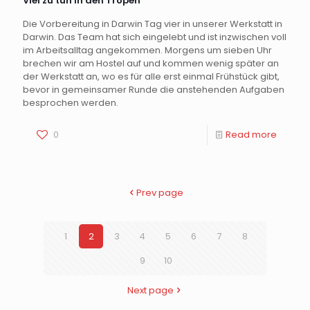
Viel zu tun in den Tropen
Die Vorbereitung in Darwin Tag vier in unserer Werkstatt in
Darwin. Das Team hat sich eingelebt und ist inzwischen voll
im Arbeitsalltag angekommen. Morgens um sieben Uhr
brechen wir am Hostel auf und kommen wenig später an
der Werkstatt an, wo es für alle erst einmal Frühstück gibt,
bevor in gemeinsamer Runde die anstehenden Aufgaben
besprochen werden.
0
Read more
Prev page
1
2
3
4
5
6
7
8
9
10
Next page