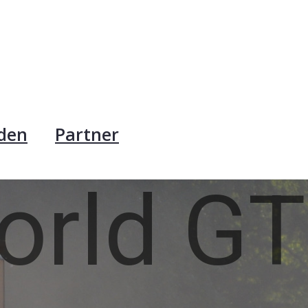
rden
Partner
orld GT