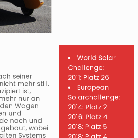
World Solar
Challenge:
ch seiner
2011: Platz 26
cht mehr still.
European
piert ist,
Solarchallenge:
mehr nur an
rt den Wagen
2014: Platz 2
gen und
2016: Platz 4
urde nach und
2018: Platz 5
mgebaut, wobei
s alten Systems
2018: Platz 4