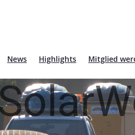
News
Highlights
Mitglied we
SolarW