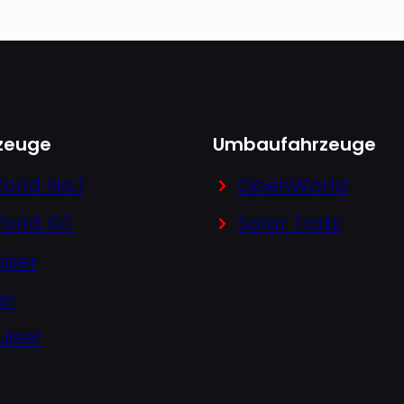
zeuge
Umbaufahrzeuge
orld No.1
OpenWorld
orld GT
Solar Trabi
iser
er
uiser