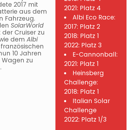
ete 2017 mit
2021: Platz 4
tterie aus dem
Albi Eco Race:
n Fahrzeug.
 den
SolarWorld
2017: Platz 2
 der Cruiser zu
2018: Platz 1
, wie dem
Albi
2022: Platz 3
 französischen
 nun 10 Jahren
E-Cannonball:
r Wagen zu
2021: Platz 1
.
Heinsberg
Challenge:
2018: Platz 1
Italian Solar
Challenge
2022: Platz 1/3