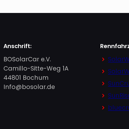
Anschrift:
Rennfahr
BOSolarCar e.V.
SolarW
Camillo-Sitte-Weg 1A
SolarW
44801 Bochum
SunCru
Info@bosolar.de
SunRis
bluecr