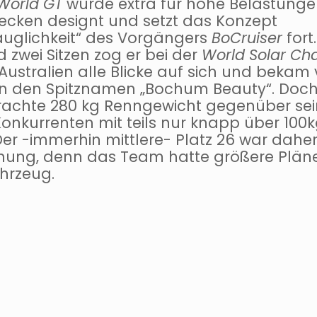
rWorld GT
wurde extra für hohe Belastung
recken designt und setzt das Konzept
auglichkeit“ des Vorgängers
BoCruiser
fort.
 zwei Sitzen zog er bei der
World Solar Ch
Australien alle Blicke auf sich und bekam
n den Spitznamen „Bochum Beauty“. Doch
rachte 280 kg Renngewicht gegenüber se
onkurrenten mit teils nur knapp über 100k
r -immerhin mittlere- Platz 26 war daher
hung, denn das Team hatte größere Pläne
hrzeug.