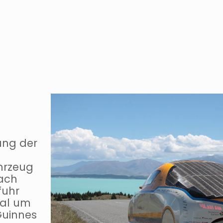
ung der
hrzeug
nach
fuhr
mal um
Guinnes