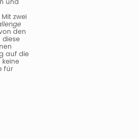
en und
 Mit zwei
allenge
 von den
 diese
inen
g auf die
 keine
 für