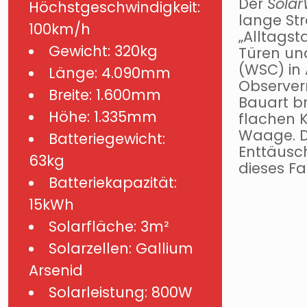
Der
Sola
Höchstgeschwindigkeit:
lange St
100km/h
„Alltagst
Gewicht: 320kg
Türen und
(WSC) in 
Länge: 4.090mm
Observer
Breite: 1.600mm
Bauart b
Höhe: 1.335mm
flachen K
Waage. De
Batteriegewicht:
Enttäusc
63kg
dieses Fa
Batteriekapazität:
15kWh
Solarfläche: 3m²
Solarzellen: Gallium
Arsenid
Solarleistung: 800W